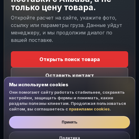
только цену товара.
Откройте расчет на сайте, укажите фото,
ссылку или параметры груза. Данные уйдут
менеджеру, и мы продолжим диалог по
CJ MESSENGER
вашей поставке.
Личный чат
На связи
Открыть поиск товара
БЕЗ TELEGRAM И WHATSAPP
Напишите менеджеру CJ
Оставить контакт
Войдите или создайте кабинет прямо здесь.
Диалог останется на сайте, а менеджер ответит
Мы используем cookies
из рабочего чата.
Они помогают сайту работать стабильнее, сохранять
настройки, защищать формы и понимать, какие
разделы полезны клиентам. Продолжая пользоваться
Войти
Создать
Пароль
сайтом, вы соглашаетесь с
Белая
Растаможка
правилами cookies
Доставка
.
доставка
грузов из
оборудования
Китая
из Китая
Телефон
Принять
Проверка поставщика в Китае перед оплатой
Политика