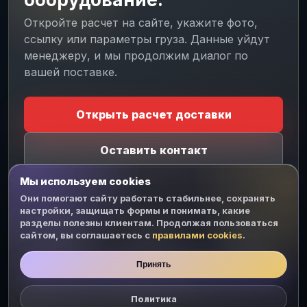
Откройте расчет на сайте, укажите фото,
ссылку или параметры груза. Данные уйдут
менеджеру, и мы продолжим диалог по
вашей поставке.
CJ MESSENGER
Личный чат
На связи
Открыть расчет доставки
БЕЗ TELEGRAM И WHATSAPP
Напишите менеджеру CJ
Оставить контакт
Войдите или создайте кабинет прямо здесь.
Диалог останется на сайте, а менеджер ответит
Мы используем cookies
из рабочего чата.
Они помогают сайту работать стабильнее, сохранять
настройки, защищать формы и понимать, какие
разделы полезны клиентам. Продолжая пользоваться
Доставка с
Растаможка
Подбор кода
Войти
Создать
Пароль
сайтом, вы соглашаетесь с
Alibaba в
грузов из
правилами cookies
ТН ВЭД для
.
Россию
Китая
товара из
Китая
Телефон
Принять
Белая доставка
Политика