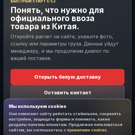
БЫСТРЫЙ СТАРТ С CJ
Понять, что нужно для
официального ввоза
товара из Китая.
Откройте расчет на сайте, укажите фото,
ссылку или параметры груза. Данные уйдут
менеджеру, и мы продолжим диалог по
вашей поставке.
CJ MESSENGER
Личный чат
На связи
Открыть белую доставку
БЕЗ TELEGRAM И WHATSAPP
Напишите менеджеру CJ
Оставить контакт
Войдите или создайте кабинет прямо здесь.
Диалог останется на сайте, а менеджер ответит
Мы используем cookies
из рабочего чата.
Они помогают сайту работать стабильнее, сохранять
настройки, защищать формы и понимать, какие
разделы полезны клиентам. Продолжая пользоваться
Растаможка
Документы
Пошлины и
Войти
Создать
Пароль
сайтом, вы соглашаетесь с
грузов из
для импорта
правилами cookies
НДС при
.
Китая
товаров из
доставке из