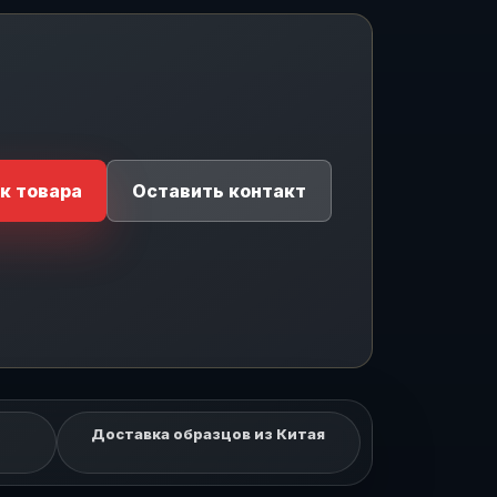
Личный чат
На связи
БЕЗ TELEGRAM И WHATSAPP
Напишите
менеджеру CJ
к товара
Оставить контакт
Войдите или создайте кабинет прямо здесь.
Диалог останется на сайте, а менеджер ответит
из рабочего чата.
Войти
Создать
Пароль
Телефон
Доставка образцов из Китая
Пароль