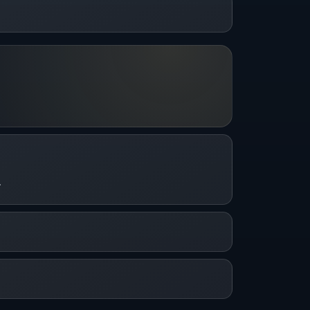
.
CJ MESSENGER