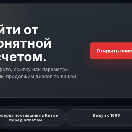
йти от
понятной
Открыть поис
счетом.
 фото, ссылку или параметры
 мы продолжим диалог по вашей
оверка поставщика в Китае
Выкуп с 1688
перед оплатой