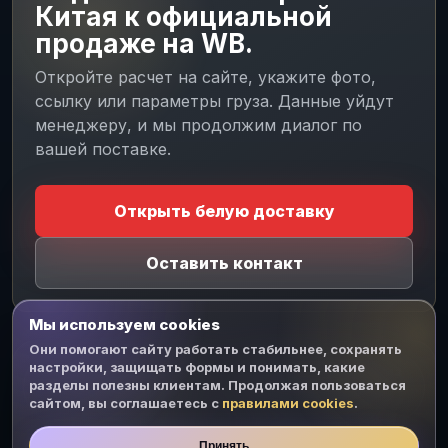
Китая к официальной
продаже на WB.
Откройте расчет на сайте, укажите фото,
ссылку или параметры груза. Данные уйдут
менеджеру, и мы продолжим диалог по
вашей поставке.
CJ MESSENGER
Личный чат
На связи
Открыть белую доставку
БЕЗ TELEGRAM И WHATSAPP
Оставить контакт
Напишите менеджеру CJ
Войдите или создайте кабинет прямо здесь.
Диалог останется на сайте, а менеджер ответит
Мы используем cookies
из рабочего чата.
Они помогают сайту работать стабильнее, сохранять
настройки, защищать формы и понимать, какие
Белая доставка из
Доставка товаров из
разделы полезны клиентам. Продолжая пользоваться
Китая для
Китая для Wildberries
Войти
Создать
Пароль
сайтом, вы соглашаетесь с
маркетплейсов
правилами cookies
.
Телефон
Сертификация
Пошлины и НДС при
Принять