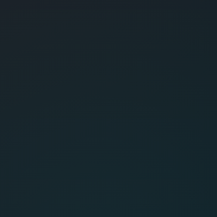
50米左右, 东官横路12号 CJ 创捷供应链
ПРИЕМ ГРУЗА
Понедельник – Суббота, 11:00–20:00 ·
Воскресенье выходной
АДРЕС
Наметкина 14к2