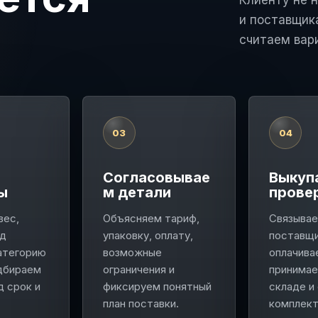
Клиенту не 
и поставщик
считаем вар
03
04
м
Согласовывае
Выкуп
ы
м детали
прове
вес,
Объясняем тариф,
Связывае
од
упаковку, оплату,
поставщ
атегорию
возможные
оплачива
одбираем
ограничения и
принимае
 срок и
фиксируем понятный
складе и
план поставки.
комплект